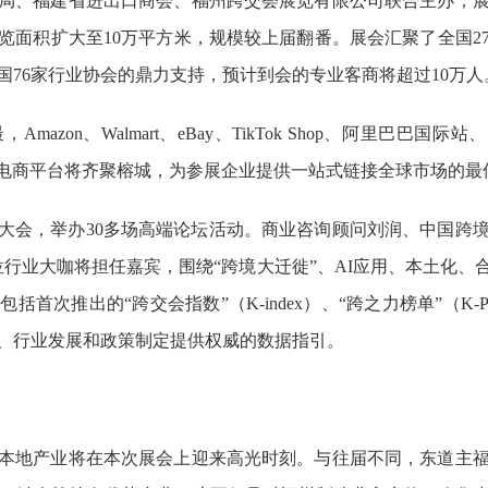
局、福建省进出口商会、福州跨交荟展览有限公司联合主办，
览面积扩大至10万平方米，规模较上届翻番。展会汇聚了全国2
全国76家行业协会的鼎力支持，预计到会的专业客商将超过10万人
zon、Walmart、eBay、TikTok Shop、阿里巴巴国际
名跨境电商平台将齐聚榕城，为参展企业提供一站式链接全球市场的最
商大会，举办30多场高端论坛活动。商业咨询顾问刘润、中国跨
位行业大咖将担任嘉宾，围绕“跨境大迁徙”、AI应用、本土化
次推出的“跨交会指数”（K-index）、“跨之力榜单”（K-Powe
策、行业发展和政策制定提供权威的数据指引。
本地产业将在本次展会上迎来高光时刻。与往届不同，东道主