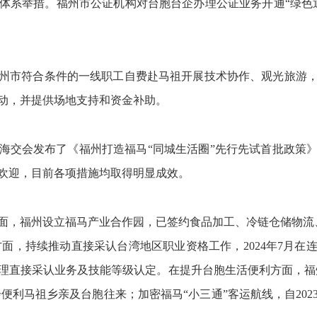
体系举措。福州市公证机构对台胞台企办理公证业务开通“绿色
州市符合条件的一线职工自费赴马祖开展技术协作、观光旅游，对
动，并提供场地支持和资金补助。
海交会发布了《福州打造福马“同城生活圈”先行先试首批政策
欢迎，目前各项措施均取得明显成效。
面，福州设立福马产业合作园，已签约食品加工、冷链仓储物流
方面，持续推动直接采认台湾地区职业资格工作，2024年7月
理直接采认业务及技能等级认定。在提升台胞生活便利方面，福州
便利马祖乡亲及台胞往来；加密福马“小三通”客运航线，自2023