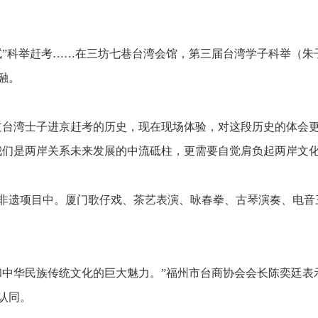
试”科举赶考……在三坊七巷台湾会馆，第三届台湾学子科举（朱
融。
过台湾士子进京赶考的历史，现在现场体验，对这段历史的体会更
我们是两岸关系未来发展的中流砥柱，更需要自觉肩负起两岸文化
非遗项目中。厦门歌仔戏、茶艺表演、咏春拳、古琴演奏、电音三
和中华民族传统文化的巨大魅力。”福州市台商协会会长陈奕廷表
认同。