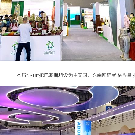
本届“5·18”把巴基斯坦设为主宾国。东南网记者 林先昌 