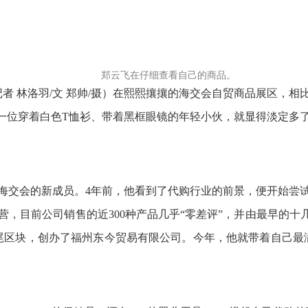
郑云飞在仔细查看自己的商品。
记者 林洛羽/文 郑帅/摄）在熙熙攘攘的海交会自贸商品展区，
—一位穿着白色T恤衫、带着黑框眼镜的年轻小伙，就显得淡定多
是海交会的新成员。4年前，他看到了代购行业的前景，便开始尝
，目前公司销售的近300种产品几乎“零差评”，并由最早的十
尾区块，创办了福州东今贸易有限公司。今年，他就带着自己最满